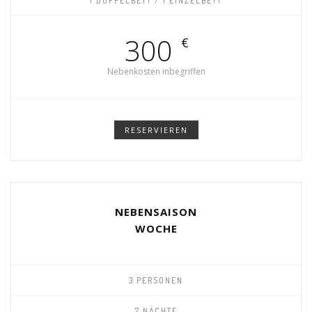
1 DOPPELBETT / 1 EINZELBETT
300
€
Nebenkosten inbegriffen
RESERVIEREN
NEBENSAISON
WOCHE
3 PERSONEN
7 NÄCHTE