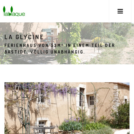
LA GLYCINE
FERIENHAUS VON 53M² IN EINEM TEIL DER
BASTIDE, VÖLLIG UNABHÄNGIG.