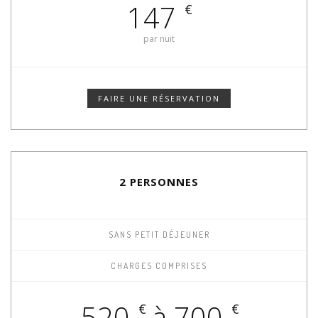
147
€
par nuit
FAIRE UNE RÉSERVATION
2 PERSONNES
SANS PETIT DÉJEUNER
CHARGES COMPRISES
520
à 700
€
€